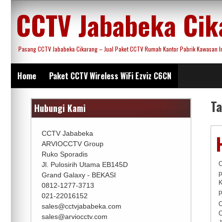
Skip
CCTV Jababeka Cik
to
content
Pasang CCTV Jababeka Cikarang – Jual Paket CCTV Rumah Kantor Pabrik Kawasan Ind
Home
Paket CCTV Wireless WiFi Ezviz C6CN
T
Hubungi Kami
CCTV Jababeka
ARVIOCCTV Group
Ruko Sporadis
C
Jl. Pulosirih Utama EB145D
p
Grand Galaxy - BEKASI
K
0812-1277-3713
p
021-22016152
C
sales@cctvjababeka.com
C
sales@arviocctv.com