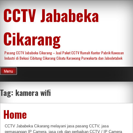
Skip
CCTV Jababeka
to
content
Cikarang
Pasang CCTV Jababeka Cikarang – Jual Paket CCTV Rumah Kantor Pabrik Kawasan
Industri di Bekasi Cibitung Cikarang Cibatu Karawang Purwakarta dan Jabodetabek
Menu
Tag:
kamera wifi
Home
CCTV Jababeka Cikarang melayani jasa pasang CCTV, jasa
pemasangan IP Camera, jasa cek dan perbaikan CCTV / IP Camera